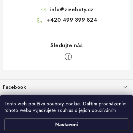
info
@
ziveboty.cz
+420 499 399 824
Z
á
p
Facebook
a
t
Informace pro vás
živé boty
í
Tento web používá soubory cookie. Dalším procházením
tohoto webu vyjadřujete souhlas s jejich používáním.
Kontakty a kamenná prodejna
Přijímáme online platby
Nastavení
Hodnocení obchodu
Ochrana osobních údaju
Obchodní podmínky