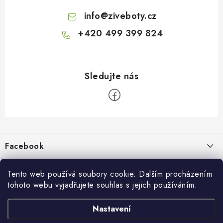
info
@
ziveboty.cz
+420 499 399 824
Z
á
p
Facebook
a
t
Informace pro vás
í
Tento web používá soubory cookie. Dalším procházením
tohoto webu vyjadřujete souhlas s jejich používáním.
Kontakty a kamenná prodejna
Přijímáme online platby
Nastavení
Hodnocení obchodu
Ochrana osobních údaju
Obchodní podmínky