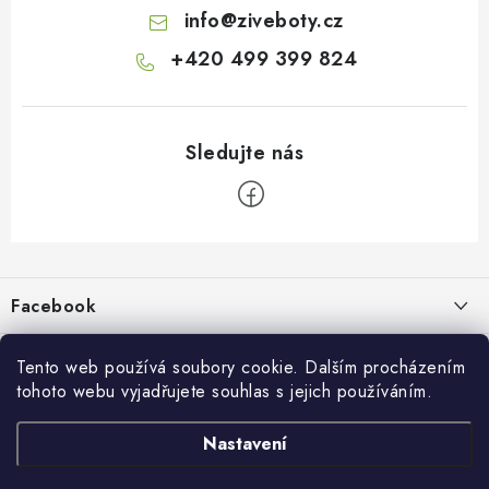
info
@
ziveboty.cz
+420 499 399 824
Z
á
p
Facebook
a
t
Informace pro vás
í
Tento web používá soubory cookie. Dalším procházením
tohoto webu vyjadřujete souhlas s jejich používáním.
Kontakty a kamenná prodejna
Přijímáme online platby
Nastavení
Hodnocení obchodu
Ochrana osobních údaju
Obchodní podmínky
Vrácení a reklamace