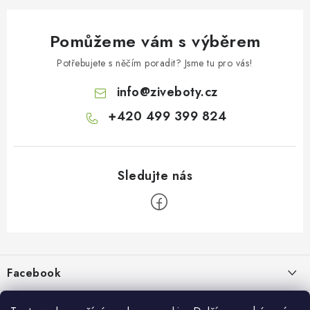
Pomůžeme vám s výběrem
Potřebujete s něčím poradit? Jsme tu pro vás!
info
@
ziveboty.cz
+420 499 399 824
Z
á
p
Facebook
a
t
Informace pro vás