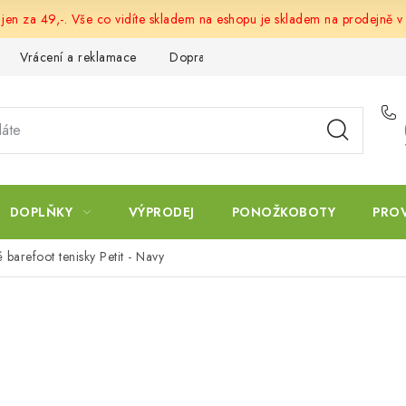
 jen za 49,-. Vše co vidíte skladem na eshopu je skladem na prodejně v
Vrácení a reklamace
Doprava a platba
Obchodní podmín
DOPLŇKY
VÝPRODEJ
PONOŽKOBOTY
PRO
barefoot tenisky Petit - Navy