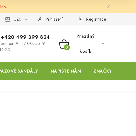
 HK.
ky
CZK
Přihlášení
Registrace
Prázdný
+420 499 399 824
(po–pá: 9–17:00, so: 9–
NÁKUPNÍ
12:30)
košík
KOŠÍK
VAZOVÉ SANDÁLY
NAPIŠTE NÁM
ZNAČKY