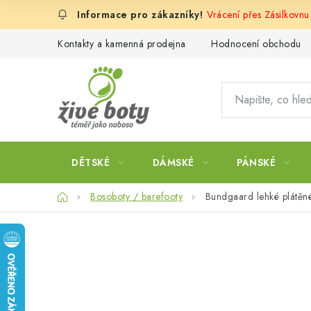
Přejít
Vrácení přes Zásilkovnu
na
obsah
Kontakty a kamenná prodejna
Hodnocení obchodu
DĚTSKÉ
DÁMSKÉ
PÁNSKÉ
Domů
Bosoboty / barefooty
Bundgaard lehké plátěné 