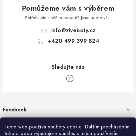
Pomůžeme vám s výběrem
Potřebujete s něčím poradit? Jsme tu pro vás!
info
@
ziveboty.cz
+420 499 399 824
Z
á
p
Facebook
a
t
Informace pro vás
í
Tento web používá soubory cookie. Dalším procházením
tohoto webu vyjadřujete souhlas s jejich používáním.