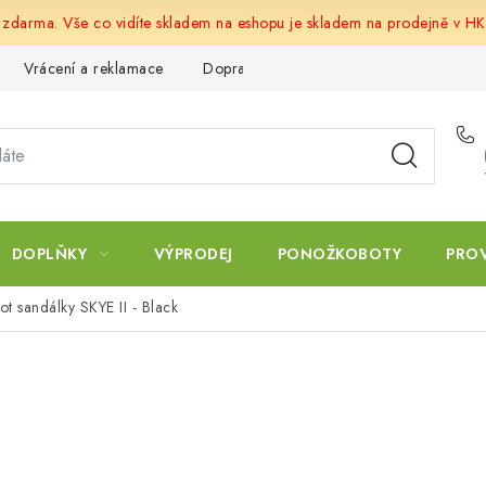
u zdarma. Vše co vidíte skladem na eshopu je skladem na prodejně v HK
Vrácení a reklamace
Doprava a platba
Obchodní podmín
DOPLŇKY
VÝPRODEJ
PONOŽKOBOTY
PRO
t sandálky SKYE II - Black