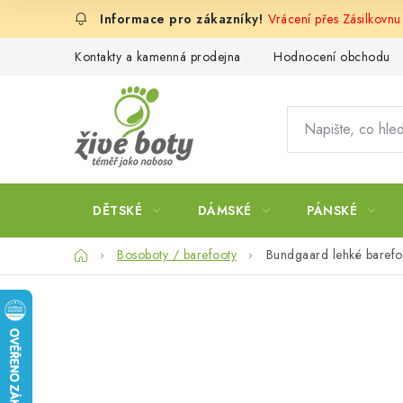
Přejít
Vrácení přes Zásilkovn
na
obsah
Kontakty a kamenná prodejna
Hodnocení obchodu
DĚTSKÉ
DÁMSKÉ
PÁNSKÉ
Domů
Bosoboty / barefooty
Bundgaard lehké barefoo