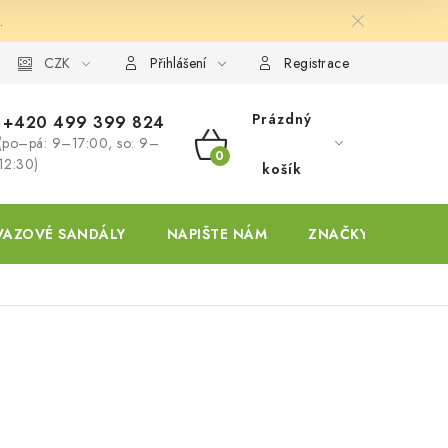
.
ky
CZK
Přihlášení
Registrace
Prázdný
+420 499 399 824
(po–pá: 9–17:00, so: 9–
NÁKUPNÍ
12:30)
košík
KOŠÍK
VAZOVÉ SANDÁLY
NAPIŠTE NÁM
ZNAČKY