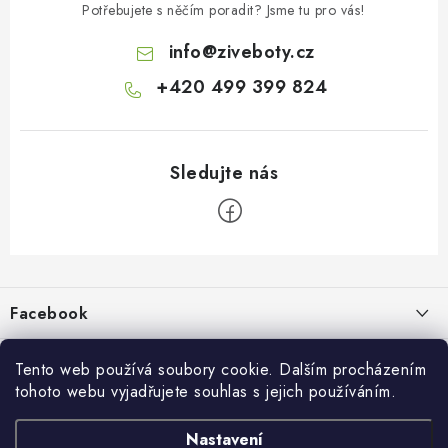
Potřebujete s něčím poradit? Jsme tu pro vás!
info
@
ziveboty.cz
+420 499 399 824
Z
á
p
Facebook
a
t
Informace pro vás
í
Tento web používá soubory cookie. Dalším procházením
tohoto webu vyjadřujete souhlas s jejich používáním.
Kontakty a kamenná prodejna
Přijímáme online platby
Nastavení
Hodnocení obchodu