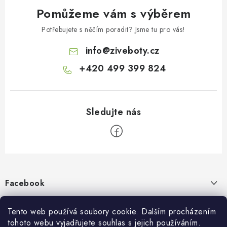
Pomůžeme vám s výběrem
Potřebujete s něčím poradit? Jsme tu pro vás!
info
@
ziveboty.cz
+420 499 399 824
Z
á
p
Facebook
a
t
Informace pro vás
í
Tento web používá soubory cookie. Dalším procházením
tohoto webu vyjadřujete souhlas s jejich používáním.