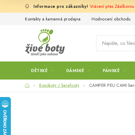
Přejít
Vrácení přes Zásilkovn
na
obsah
Kontakty a kamenná prodejna
Hodnocení obchodu
DĚTSKÉ
DÁMSKÉ
PÁNSKÉ
Domů
Bosoboty / barefooty
CAMPER PEU CAMI baref