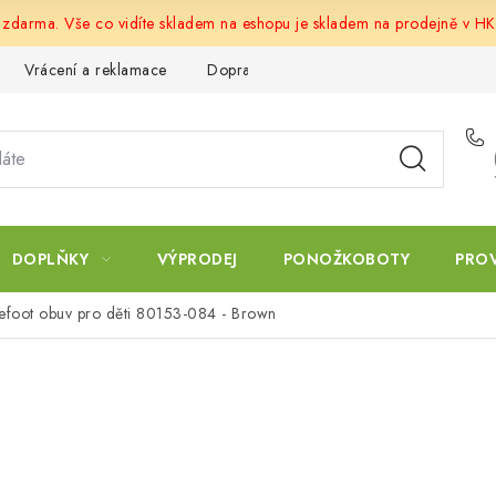
u zdarma. Vše co vidíte skladem na eshopu je skladem na prodejně v HK
Vrácení a reklamace
Doprava a platba
Obchodní podmín
DOPLŇKY
VÝPRODEJ
PONOŽKOBOTY
PRO
oot obuv pro děti 80153-084 - Brown