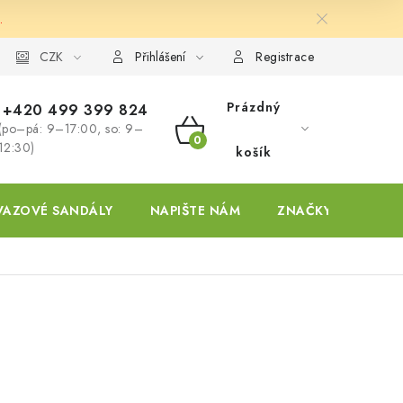
.
ky
CZK
Přihlášení
Registrace
Prázdný
+420 499 399 824
(po–pá: 9–17:00, so: 9–
NÁKUPNÍ
12:30)
košík
KOŠÍK
VAZOVÉ SANDÁLY
NAPIŠTE NÁM
ZNAČKY