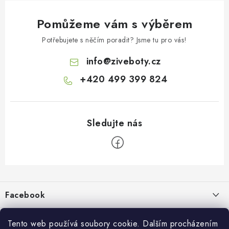
Pomůžeme vám s výběrem
Potřebujete s něčím poradit? Jsme tu pro vás!
info
@
ziveboty.cz
+420 499 399 824
Z
á
p
Facebook
a
t
Informace pro vás
í
Tento web používá soubory cookie. Dalším procházením