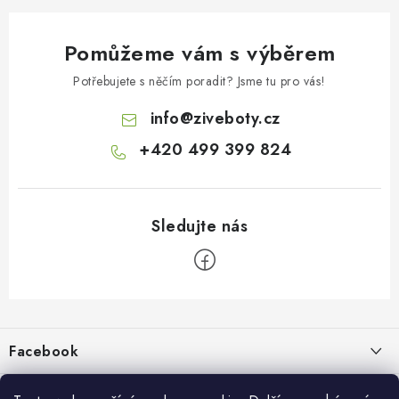
Pomůžeme vám s výběrem
Potřebujete s něčím poradit? Jsme tu pro vás!
info
@
ziveboty.cz
+420 499 399 824
Z
á
p
Facebook
a
t
Informace pro vás