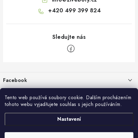
+420 499 399 824
Z
á
p
Facebook
a
t
Informace pro vás
í
Tento web používá soubory cookie. Dalším procházením
tohoto webu vyjadřujete souhlas s jejich používáním.
Kontakty a kamenná prodejna
Přijímáme online platby
Nastavení
Hodnocení obchodu
Ochrana osobních údaju
Obchodní podmínky
Vrácení a reklamace