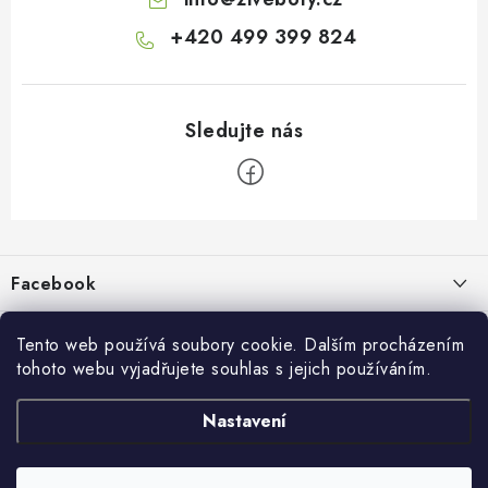
+420 499 399 824
Z
á
p
Facebook
a
t
Informace pro vás
í
Tento web používá soubory cookie. Dalším procházením
tohoto webu vyjadřujete souhlas s jejich používáním.
Kontakty a kamenná prodejna
Přijímáme online platby
Nastavení
Hodnocení obchodu
Ochrana osobních údaju
Obchodní podmínky
Vrácení a reklamace