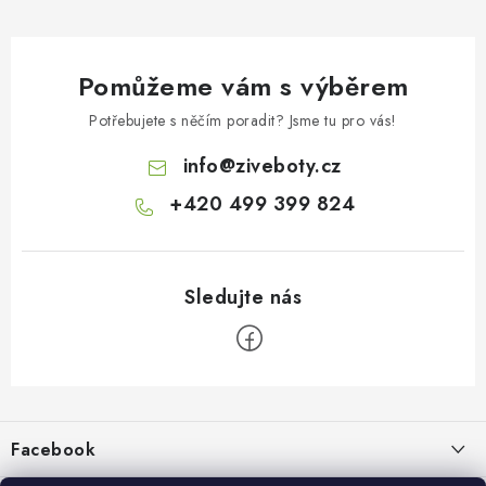
Pomůžeme vám s výběrem
Potřebujete s něčím poradit? Jsme tu pro vás!
info
@
ziveboty.cz
+420 499 399 824
Z
á
p
Facebook
a