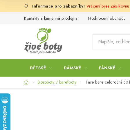
Přejít
Vrácení přes Zásilkovnu
na
obsah
Kontakty a kamenná prodejna
Hodnocení obchodu
DĚTSKÉ
DÁMSKÉ
PÁNSKÉ
Domů
Bosoboty / barefooty
Fare bare celoroční 50