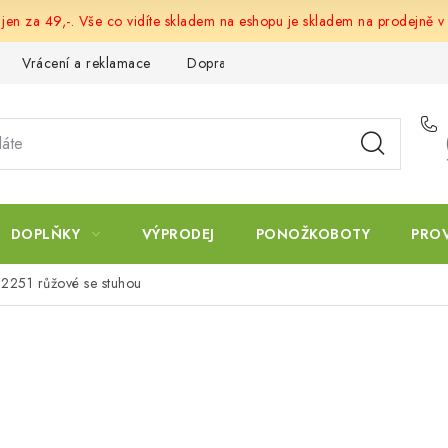
 jen za 49,-. Vše co vidíte skladem na eshopu je skladem na prodejně v
Vrácení a reklamace
Doprava a platba
Obchodní podmín
DOPLŇKY
VÝPRODEJ
PONOŽKOBOTY
PRO
12251 růžové se stuhou