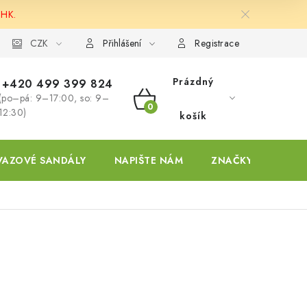
 HK.
ky
CZK
Přihlášení
Registrace
Prázdný
+420 499 399 824
(po–pá: 9–17:00, so: 9–
NÁKUPNÍ
12:30)
košík
KOŠÍK
VAZOVÉ SANDÁLY
NAPIŠTE NÁM
ZNAČKY