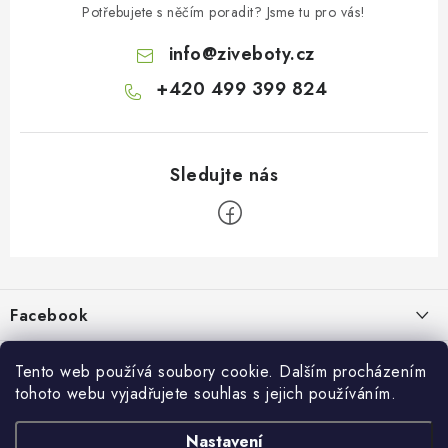
Potřebujete s něčím poradit? Jsme tu pro vás!
info
@
ziveboty.cz
+420 499 399 824
Z
á
p
Facebook
a
t
Informace pro vás
í
Tento web používá soubory cookie. Dalším procházením
tohoto webu vyjadřujete souhlas s jejich používáním.
Kontakty a kamenná prodejna
Přijímáme online platby
Nastavení
Hodnocení obchodu