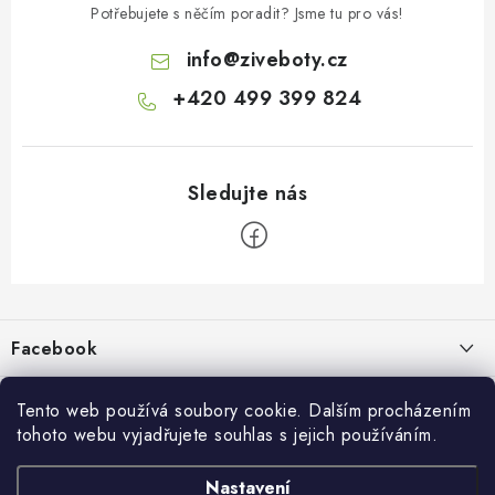
Potřebujete s něčím poradit? Jsme tu pro vás!
info
@
ziveboty.cz
+420 499 399 824
Z
á
p
Facebook
a
t
Informace pro vás
í
Tento web používá soubory cookie. Dalším procházením
tohoto webu vyjadřujete souhlas s jejich používáním.
Kontakty a kamenná prodejna
Přijímáme online platby
Nastavení
Hodnocení obchodu