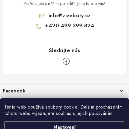
Potřebujete s něčím poradit? Jsme tu pro vás!
info
@
ziveboty.cz
+420 499 399 824
Z
á
p
Facebook
a
t
Informace pro vás
í
Tento web používá soubory cookie. Dalším procházením
tohoto webu vyjadřujete souhlas s jejich používáním.
Kontakty a kamenná prodejna
Přijímáme online platby
Nastavení
Hodnocení obchodu