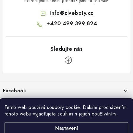
Potřebujete s něčím poradit? Jsme tu pro vás!
info
@
ziveboty.cz
+420 499 399 824
Z
á
p
Facebook
a
t
Informace pro vás
í
Tento web používá soubory cookie. Dalším procházením
tohoto webu vyjadřujete souhlas s jejich používáním.
Kontakty a kamenná prodejna
Přijímáme online platby
Nastavení
Hodnocení obchodu