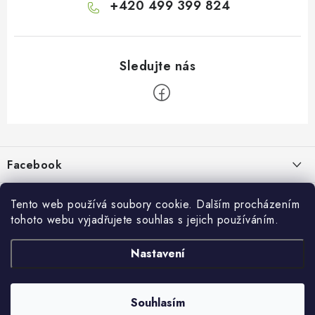
+420 499 399 824
Z
á
p
Facebook
a
t
Informace pro vás
í
Tento web používá soubory cookie. Dalším procházením
tohoto webu vyjadřujete souhlas s jejich používáním.
Kontakty a kamenná prodejna
Přijímáme online platby
Nastavení
Hodnocení obchodu
Ochrana osobních údaju
Obchodní podmínky
Vrácení a reklamace
Souhlasím
Copyright 2026
živé boty
. Všechna práva vyhrazena.
Doprava a platba