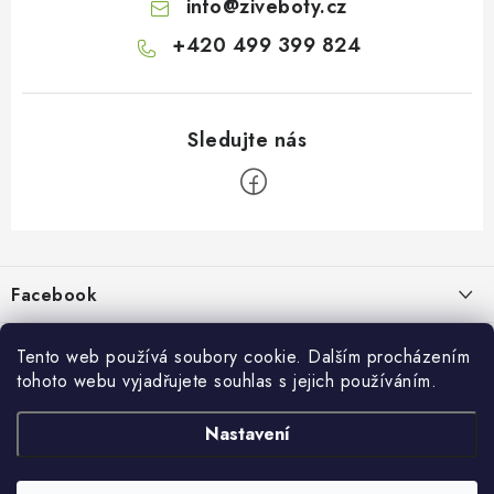
info
@
ziveboty.cz
+420 499 399 824
Z
á
p
Facebook
a
t
Informace pro vás
živé boty
í
Tento web používá soubory cookie. Dalším procházením
tohoto webu vyjadřujete souhlas s jejich používáním.
Kontakty a kamenná prodejna
Přijímáme online platby
Nastavení
Hodnocení obchodu
Ochrana osobních údaju
Obchodní podmínky
Vrácení a reklamace