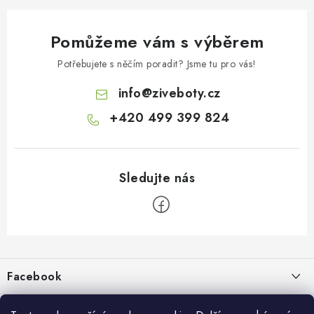
Pomůžeme vám s výběrem
Potřebujete s něčím poradit? Jsme tu pro vás!
info
@
ziveboty.cz
+420 499 399 824
Z
á
p
Facebook
a
t
Informace pro vás