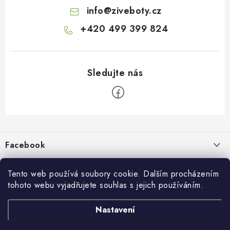
info
@
ziveboty.cz
+420 499 399 824
Z
á
p
Facebook
a
t
Informace pro vás
í
Tento web používá soubory cookie. Dalším procházením
tohoto webu vyjadřujete souhlas s jejich používáním.
Kontakty a kamenná prodejna
Přijímáme online platby
Nastavení
Hodnocení obchodu
Ochrana osobních údaju
Obchodní podmínky