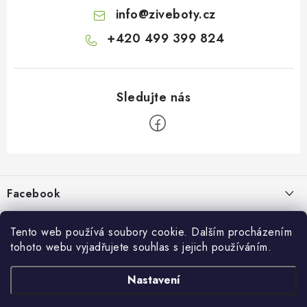
info
@
ziveboty.cz
+420 499 399 824
Z
á
p
Facebook
a
t
Informace pro vás
í
Tento web používá soubory cookie. Dalším procházením
tohoto webu vyjadřujete souhlas s jejich používáním.
Kontakty a kamenná prodejna
Přijímáme online platby
Nastavení
Hodnocení obchodu
Ochrana osobních údaju
Obchodní podmínky