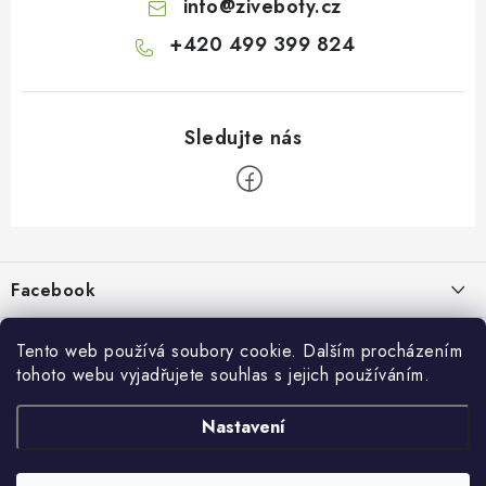
info
@
ziveboty.cz
+420 499 399 824
Z
á
p
Facebook
a
t
Informace pro vás
í
Tento web používá soubory cookie. Dalším procházením
tohoto webu vyjadřujete souhlas s jejich používáním.
Kontakty a kamenná prodejna
Přijímáme online platby
Nastavení
Hodnocení obchodu
Ochrana osobních údaju
Obchodní podmínky
Vrácení a reklamace