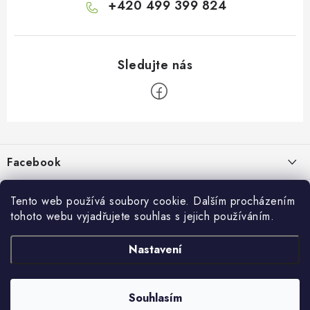
+420 499 399 824
Z
á
p
Facebook
a
t
Informace pro vás
í
Tento web používá soubory cookie. Dalším procházením
tohoto webu vyjadřujete souhlas s jejich používáním.
Kontakty a kamenná prodejna
Přijímáme online platby
Nastavení
Hodnocení obchodu
Ochrana osobních údaju
Obchodní podmínky
Vrácení a reklamace
Souhlasím
Copyright 2026
živé boty
. Všechna práva vyhrazena.
Doprava a platba