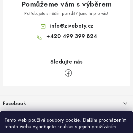
Pomůžeme vám s výběrem
Potřebujete s něčím poradit? Jsme tu pro vás!
info
@
ziveboty.cz
+420 499 399 824
Z
á
p
Facebook
a
t
Informace pro vás
í
Tento web používá soubory cookie. Dalším procházením
tohoto webu vyjadřujete souhlas s jejich používáním.
Kontakty a kamenná prodejna