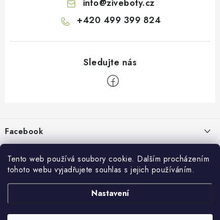
info
@
ziveboty.cz
+420 499 399 824
Z
á
p
Facebook
a
t
Informace pro vás
í
Tento web používá soubory cookie. Dalším procházením
tohoto webu vyjadřujete souhlas s jejich používáním.
Kontakty a kamenná prodejna
Přijímáme online platby
Nastavení
Hodnocení obchodu
Ochrana osobních údaju
Obchodní podmínky
Vrácení a reklamace