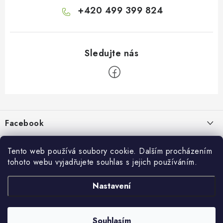
+420 499 399 824
Z
á
p
Facebook
a
t
Informace pro vás
í
Tento web používá soubory cookie. Dalším procházením
tohoto webu vyjadřujete souhlas s jejich používáním.
Kontakty a kamenná prodejna
Přijímáme online platby
Nastavení
Hodnocení obchodu
Ochrana osobních údaju
Obchodní podmínky
Vrácení a reklamace
Souhlasím
Copyright 2026
živé boty
. Všechna práva vyhrazena.