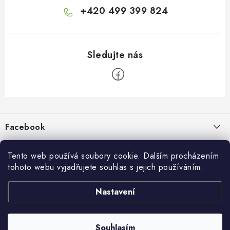
+420 499 399 824
Z
á
p
Facebook
a
t
Informace pro vás
í
Tento web používá soubory cookie. Dalším procházením
tohoto webu vyjadřujete souhlas s jejich používáním.
Kontakty a kamenná prodejna
Přijímáme online platby
Nastavení
Hodnocení obchodu
Ochrana osobních údaju
Obchodní podmínky
Vrácení a reklamace
Souhlasím
Copyright 2026
živé boty
. Všechna práva vyhrazena.