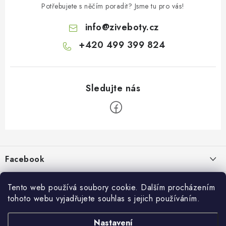
Potřebujete s něčím poradit? Jsme tu pro vás!
info
@
ziveboty.cz
+420 499 399 824
Z
á
p
Facebook
a
t
Informace pro vás
í
Tento web používá soubory cookie. Dalším procházením
tohoto webu vyjadřujete souhlas s jejich používáním.
Kontakty a kamenná prodejna
Přijímáme online platby
Nastavení
Hodnocení obchodu