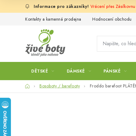
Přejít
Vrácení přes Zásilkovnu
na
obsah
Kontakty a kamenná prodejna
Hodnocení obchodu
DĚTSKÉ
DÁMSKÉ
PÁNSKÉ
Domů
Bosoboty / barefooty
Froddo barefoot PLÁT