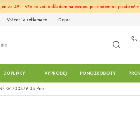
 jen za 49,-. Vše co vidíte skladem na eshopu je skladem na prodejně v
Vrácení a reklamace
Doprava a platba
Obchodní podmín
DOPLŇKY
VÝPRODEJ
PONOŽKOBOTY
PRO
ĚNÉ G1700379-33 Pink+