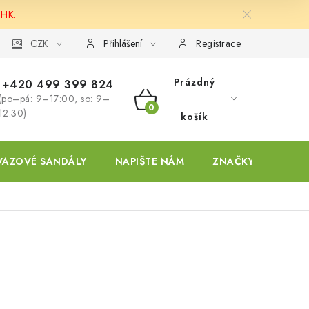
 HK.
ky
CZK
Přihlášení
Registrace
Prázdný
+420 499 399 824
(po–pá: 9–17:00, so: 9–
NÁKUPNÍ
12:30)
košík
KOŠÍK
VAZOVÉ SANDÁLY
NAPIŠTE NÁM
ZNAČKY