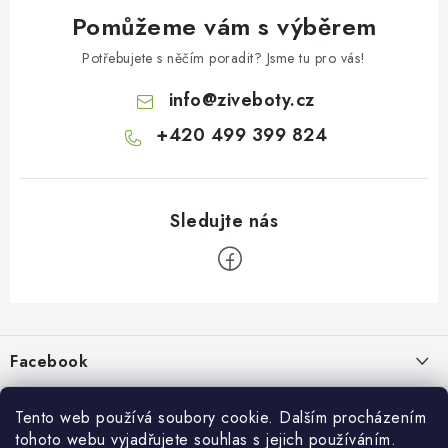
Pomůžeme vám s výběrem
Potřebujete s něčím poradit? Jsme tu pro vás!
info
@
ziveboty.cz
+420 499 399 824
Z
á
p
Facebook
a
t
Informace pro vás
í
Tento web používá soubory cookie. Dalším procházením
tohoto webu vyjadřujete souhlas s jejich používáním.