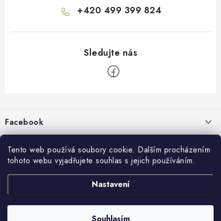
+420 499 399 824
Z
á
p
Facebook
a
t
Informace pro vás
í
Tento web používá soubory cookie. Dalším procházením
tohoto webu vyjadřujete souhlas s jejich používáním.
Kontakty a kamenná prodejna
Přijímáme online platby
Nastavení
Hodnocení obchodu
Ochrana osobních údaju
Obchodní podmínky
Vrácení a reklamace
Souhlasím
Copyright 2026
živé boty
. Všechna práva vyhrazena.