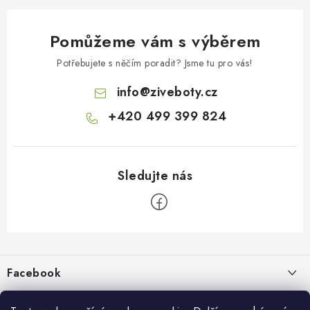
Pomůžeme vám s výběrem
Potřebujete s něčím poradit? Jsme tu pro vás!
info
@
ziveboty.cz
+420 499 399 824
Z
á
p
Facebook
a
t
Informace pro vás