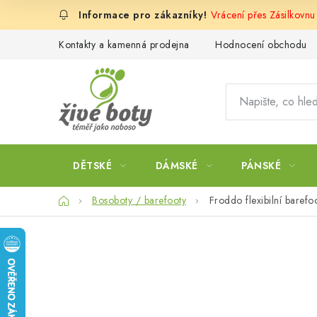
Přejít
Vrácení přes Zásilkovnu
na
obsah
Kontakty a kamenná prodejna
Hodnocení obchodu
DĚTSKÉ
DÁMSKÉ
PÁNSKÉ
Domů
Bosoboty / barefooty
Froddo flexibilní bare