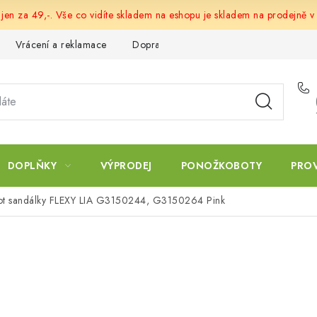
 jen za 49,-. Vše co vidíte skladem na eshopu je skladem na prodejně v
Vrácení a reklamace
Doprava a platba
Obchodní podmín
DOPLŇKY
VÝPRODEJ
PONOŽKOBOTY
PRO
foot sandálky FLEXY LIA G3150244, G3150264 Pink