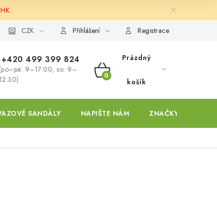
 HK.
ky
CZK
Přihlášení
Registrace
Prázdný
+420 499 399 824
(po–pá: 9–17:00, so: 9–
NÁKUPNÍ
12:30)
košík
KOŠÍK
VAZOVÉ SANDÁLY
NAPIŠTE NÁM
ZNAČKY