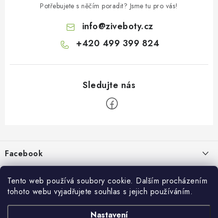
Potřebujete s něčím poradit? Jsme tu pro vás!
info
@
ziveboty.cz
+420 499 399 824
Z
á
p
Facebook
a
t
Informace pro vás
í
Tento web používá soubory cookie. Dalším procházením
tohoto webu vyjadřujete souhlas s jejich používáním.
Kontakty a kamenná prodejna
Přijímáme online platby
Nastavení
Hodnocení obchodu