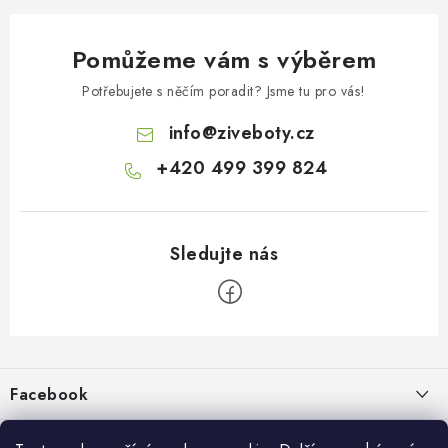
Pomůžeme vám s výběrem
Potřebujete s něčím poradit? Jsme tu pro vás!
info
@
ziveboty.cz
+420 499 399 824
Z
á
p
Facebook
a
t
Informace pro vás