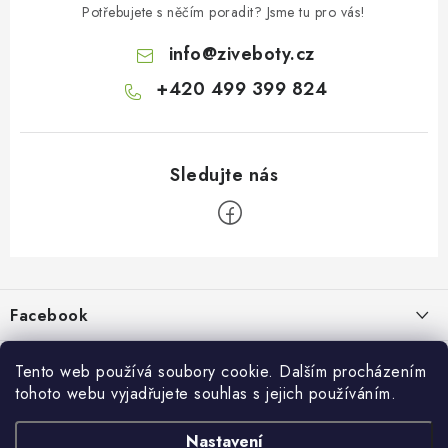
Potřebujete s něčím poradit? Jsme tu pro vás!
info
@
ziveboty.cz
+420 499 399 824
Z
á
p
Facebook
a
t
Informace pro vás
í
Tento web používá soubory cookie. Dalším procházením
tohoto webu vyjadřujete souhlas s jejich používáním.
Kontakty a kamenná prodejna
Přijímáme online platby
Nastavení
Hodnocení obchodu