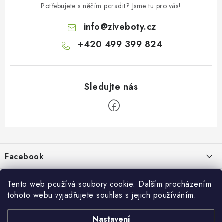
Potřebujete s něčím poradit? Jsme tu pro vás!
info
@
ziveboty.cz
+420 499 399 824
Z
á
p
Facebook
a
t
Informace pro vás
í
Tento web používá soubory cookie. Dalším procházením
tohoto webu vyjadřujete souhlas s jejich používáním.
Kontakty a kamenná prodejna
Přijímáme online platby
Nastavení
Hodnocení obchodu