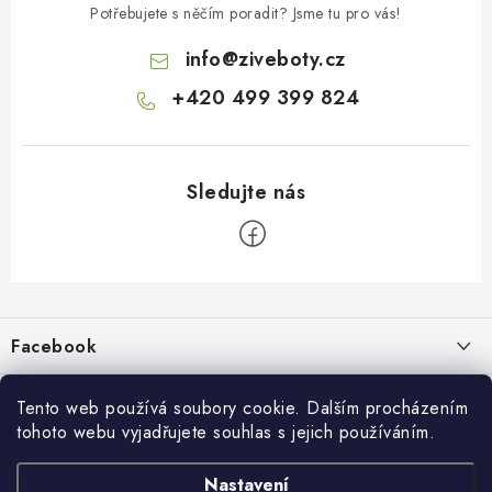
Potřebujete s něčím poradit? Jsme tu pro vás!
info
@
ziveboty.cz
+420 499 399 824
Z
á
p
Facebook
a
t
Informace pro vás
í
Tento web používá soubory cookie. Dalším procházením
tohoto webu vyjadřujete souhlas s jejich používáním.
Kontakty a kamenná prodejna
Přijímáme online platby
Nastavení
Hodnocení obchodu