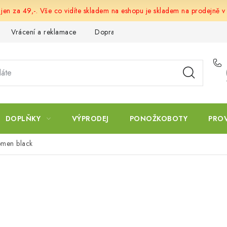
 jen za 49,-. Vše co vidíte skladem na eshopu je skladem na prodejně v
Vrácení a reklamace
Doprava a platba
Obchodní podmín
DOPLŇKY
VÝPRODEJ
PONOŽKOBOTY
PRO
men black