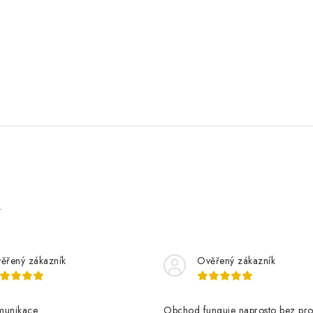
e
ěřený zákazník
Ověřený zákazník
munikace
Obchod funguje naprosto bez pro