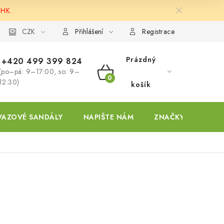
 HK.
ky
CZK
Přihlášení
Registrace
Prázdný
+420 499 399 824
(po–pá: 9–17:00, so: 9–
NÁKUPNÍ
12:30)
košík
KOŠÍK
VAZOVÉ SANDÁLY
NAPIŠTE NÁM
ZNAČKY