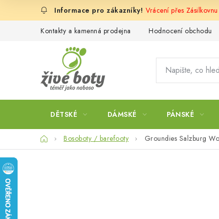
Přejít
Vrácení přes Zásilkovnu
na
obsah
Kontakty a kamenná prodejna
Hodnocení obchodu
DĚTSKÉ
DÁMSKÉ
PÁNSKÉ
Domů
Bosoboty / barefooty
Groundies Salzburg Wo