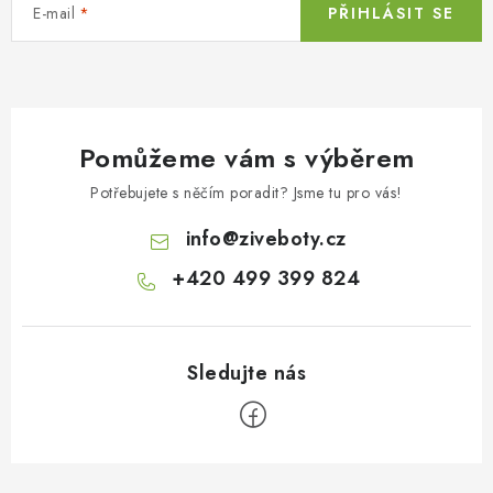
E-mail
PŘIHLÁSIT SE
Pomůžeme vám s výběrem
Potřebujete s něčím poradit? Jsme tu pro vás!
info
@
ziveboty.cz
+420 499 399 824
Z