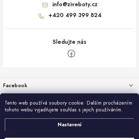
info
@
ziveboty.cz
+420 499 399 824
Z
á
p
Facebook
a
t
Informace pro vás
í
Tento web používá soubory cookie. Dalším procházením
tohoto webu vyjadřujete souhlas s jejich používáním.
Kontakty a kamenná prodejna
Přijímáme online platby
Nastavení
Hodnocení obchodu
Ochrana osobních údaju
Obchodní podmínky
Vrácení a reklamace