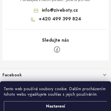
info
@
ziveboty.cz
+420 499 399 824
Z
á
p
Facebook
a
t
Informace pro vás
í
Tento web používá soubory cookie. Dalším procházením
tohoto webu vyjadřujete souhlas s jejich používáním.
Kontakty a kamenná prodejna
Přijímáme online platby
Nastavení
Hodnocení obchodu
Ochrana osobních údaju
Obchodní podmínky