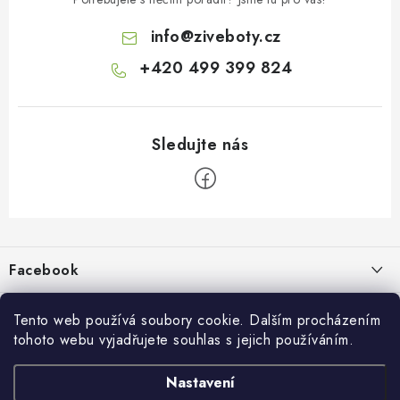
info
@
ziveboty.cz
+420 499 399 824
Z
á
p
Facebook
a
t
Informace pro vás
í
Tento web používá soubory cookie. Dalším procházením
tohoto webu vyjadřujete souhlas s jejich používáním.
Kontakty a kamenná prodejna
Přijímáme online platby
Nastavení
Hodnocení obchodu
Ochrana osobních údaju
Obchodní podmínky