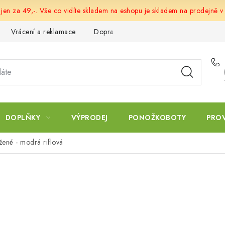
 jen za 49,-. Vše co vidíte skladem na eshopu je skladem na prodejně v
Vrácení a reklamace
Doprava a platba
Obchodní podmín
DOPLŇKY
VÝPRODEJ
PONOŽKOBOTY
PRO
ené - modrá riflová