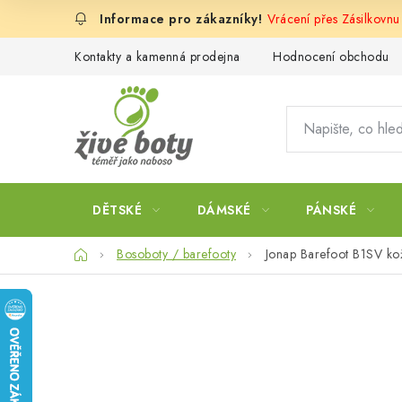
Přejít
Vrácení přes Zásilkovnu
na
obsah
Kontakty a kamenná prodejna
Hodnocení obchodu
DĚTSKÉ
DÁMSKÉ
PÁNSKÉ
Domů
Bosoboty / barefooty
Jonap Barefoot B1SV kož