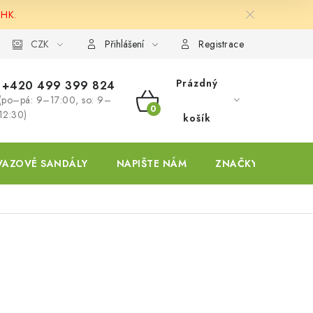
 HK.
ky
CZK
Přihlášení
Registrace
Prázdný
+420 499 399 824
(po–pá: 9–17:00, so: 9–
NÁKUPNÍ
12:30)
košík
KOŠÍK
VAZOVÉ SANDÁLY
NAPIŠTE NÁM
ZNAČKY