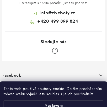
Potřebujete s něčím poradit? Jsme tu pro vás!
info
@
ziveboty.cz
+420 499 399 824
Z
á
p
Facebook
a
t
Informace pro vás
í
Tento web používá soubory cookie. Dalším procházením
tohoto webu vyjadřujete souhlas s jejich používáním.
Kontakty a kamenná prodejna
Přijímáme online platby
Nastavení
Hodnocení obchodu