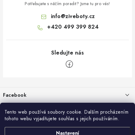
Potřebujete s něčím poradit? Jsme tu pro vás!
info
@
ziveboty.cz
+420 499 399 824
Z
á
p
Facebook
a
t
Informace pro vás
í
Tento web používá soubory cookie. Dalším procházením
tohoto webu vyjadřujete souhlas s jejich používáním.
Kontakty a kamenná prodejna
Přijímáme online platby
Nastavení
Hodnocení obchodu